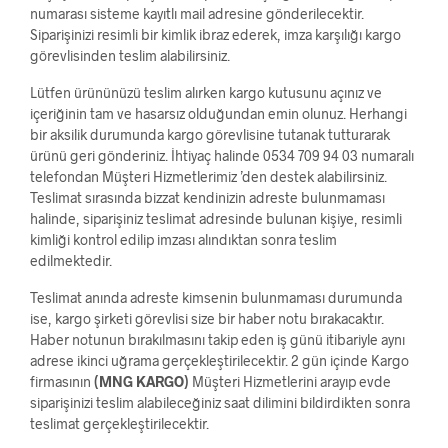
numarası sisteme kayıtlı mail adresine gönderilecektir.
Siparişinizi resimli bir kimlik ibraz ederek, imza karşılığı kargo
görevlisinden teslim alabilirsiniz.
Lütfen ürününüzü teslim alırken kargo kutusunu açınız ve
içeriğinin tam ve hasarsız olduğundan emin olunuz. Herhangi
bir aksilik durumunda kargo görevlisine tutanak tutturarak
ürünü geri gönderiniz. İhtiyaç halinde 0534 709 94 03 numaralı
telefondan Müşteri Hizmetlerimiz ’den destek alabilirsiniz.
Teslimat sırasında bizzat kendinizin adreste bulunmaması
halinde, siparişiniz teslimat adresinde bulunan kişiye, resimli
kimliği kontrol edilip imzası alındıktan sonra teslim
edilmektedir.
Teslimat anında adreste kimsenin bulunmaması durumunda
ise, kargo şirketi görevlisi size bir haber notu bırakacaktır.
Haber notunun bırakılmasını takip eden iş günü itibariyle aynı
adrese ikinci uğrama gerçekleştirilecektir. 2 gün içinde Kargo
firmasının
(MNG KARGO)
Müşteri Hizmetlerini arayıp evde
siparişinizi teslim alabileceğiniz saat dilimini bildirdikten sonra
teslimat gerçekleştirilecektir.