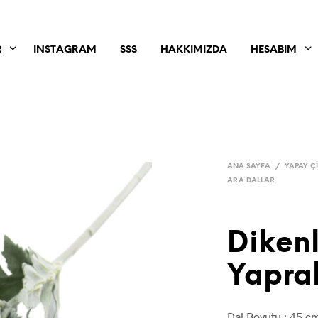
R
INSTAGRAM
SSS
HAKKIMIZDA
HESABIM
ANA SAYFA
/
YAPAY Ç
ARA DALLAR
Dikenl
Yapra
Dal Boyutu : 45 c