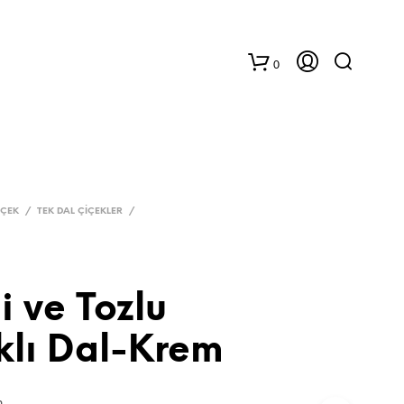
0
IÇEK
/
TEK DAL ÇIÇEKLER
/
i ve Tozlu
klı Dal-Krem
m